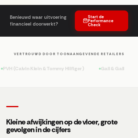
Start de
Benieuwd waar uitvoering
Performance
financieel doorwerkt?
Check
VERTROUWD DOOR TOONAANGEVENDE RETAILERS
 (Calvin Klein & Tommy Hilfiger)
Gall & Gall
Rit
Kleine afwijkingen op de vloer, grote
gevolgen in de cijfers