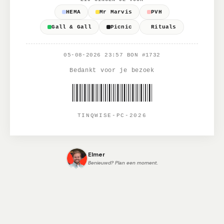
HEMA
Mr Marvis
PVH
Gall & Gall
Picnic
Rituals
05-08-2026 23:57 BON #1732
Bedankt voor je bezoek
TINQWISE-PC-2026
Elmer
Benieuwd? Plan een moment.